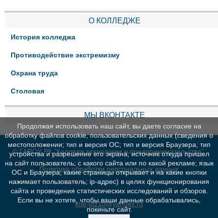
О КОЛЛЕДЖЕ
История колледжа
Противодействие экстремизму
Охрана труда
Столовая
МЫ ВКОНТАКТЕ
Продолжая использовать наш сайт, вы даете согласие на
обработку файлов cookie, пользовательских данных (сведения о
местоположении; тип и версия ОС; тип и версия Браузера; тип
© ГАПОУ РК "Колледж технологии и предпринимательства"
устройства и разрешение его экрана; источник откуда пришел
на сайт пользователь; с какого сайта или по какой рекламе; язык
Политика обработки персональных данных
ОС и Браузера; какие страницы открывает и на какие кнопки
нажимает пользователь; ip-адрес) в целях функционирования
сайта и проведения статистических исследований и обзоров.
Если вы не хотите, чтобы ваши данные обрабатывались,
ktip-ptz10@yandex.ru
покиньте сайт.