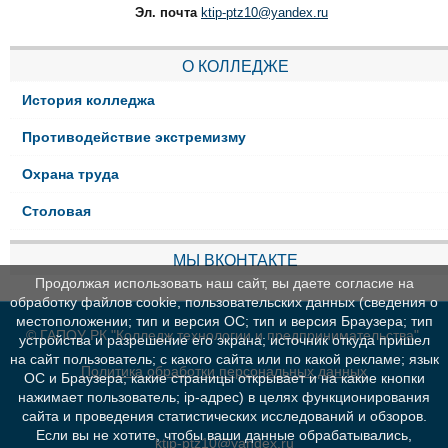
Эл. почта
ktip-ptz10@yandex.ru
О КОЛЛЕДЖЕ
История колледжа
Противодействие экстремизму
Охрана труда
Столовая
МЫ ВКОНТАКТЕ
Продолжая использовать наш сайт, вы даете согласие на
обработку файлов cookie, пользовательских данных (сведения о
местоположении; тип и версия ОС; тип и версия Браузера; тип
© ГАПОУ РК "Колледж технологии и предпринимательства"
устройства и разрешение его экрана; источник откуда пришел
на сайт пользователь; с какого сайта или по какой рекламе; язык
Политика обработки персональных данных
ОС и Браузера; какие страницы открывает и на какие кнопки
нажимает пользователь; ip-адрес) в целях функционирования
сайта и проведения статистических исследований и обзоров.
Если вы не хотите, чтобы ваши данные обрабатывались,
ktip-ptz10@yandex.ru