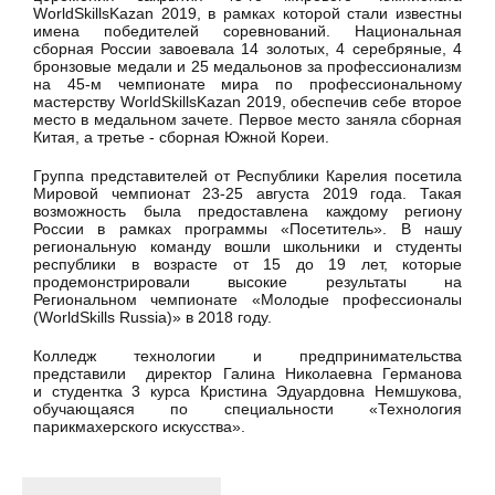
WorldSkillsKazan 2019, в рамках которой стали известны
имена победителей соревнований. Национальная
сборная России завоевала 14 золотых, 4 серебряные, 4
бронзовые медали и 25 медальонов за профессионализм
на 45-м чемпионате мира по профессиональному
мастерству WorldSkillsKazan 2019, обеспечив себе второе
место в медальном зачете. Первое место заняла сборная
Китая, а третье - сборная Южной Кореи.
Группа представителей от Республики Карелия посетила
Мировой чемпионат 23-25 августа 2019 года. Такая
возможность была предоставлена каждому региону
России в рамках программы «Посетитель». В нашу
региональную команду вошли школьники и студенты
республики в возрасте от 15 до 19 лет, которые
продемонстрировали высокие результаты на
Региональном чемпионате «Молодые профессионалы
(WorldSkills Russia)» в 2018 году.
Колледж технологии и предпринимательства
представили директор Галина Николаевна Германова
и студентка 3 курса Кристина Эдуардовна Немшукова,
обучающаяся по специальности «Технология
парикмахерского искусства».