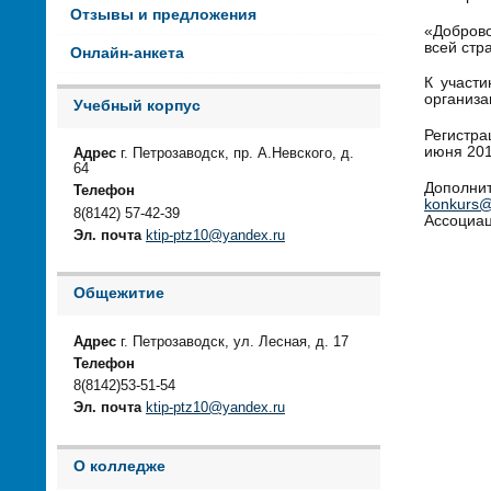
Отзывы и предложения
«Доброво
всей стр
Онлайн-анкета
К участи
организа
Учебный корпус
Регистр
июня 201
Адрес
г. Петрозаводск, пр. А.Невского, д.
64
Дополни
Телефон
konkurs
8(8142) 57-42-39
Ассоциац
Эл. почта
ktip-ptz10@yandex.ru
Общежитие
Адрес
г. Петрозаводск, ул. Лесная, д. 17
Телефон
8(8142)53-51-54
Эл. почта
ktip-ptz10@yandex.ru
О колледже