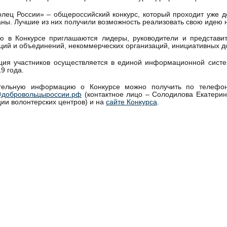
лец России» – общероссийский конкурс, который проходит уже де
аны. Лучшие из них получили возможность реализовать свою идею
ю в Конкурсе приглашаются лидеры, руководители и представит
ций и объединений, некоммерческих организаций, инициативных до
ация участников осуществляется в единой информационной сист
9 года.
тельную информацию о Конкурсе можно получить по телефону
@добровольцыроссии.рф
(контактное лицо – Солодилова Екатерин
ии волонтерских центров) и на
сайте Конкурса
.