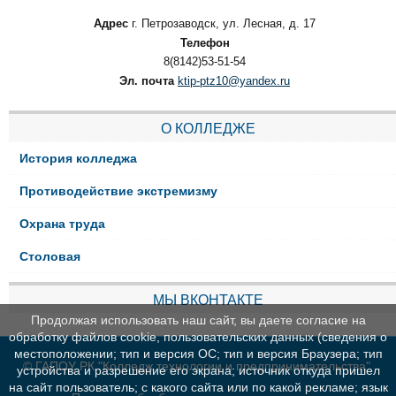
Адрес
г. Петрозаводск, ул. Лесная, д. 17
Телефон
8(8142)53-51-54
Эл. почта
ktip-ptz10@yandex.ru
О КОЛЛЕДЖЕ
История колледжа
Противодействие экстремизму
Охрана труда
Столовая
МЫ ВКОНТАКТЕ
Продолжая использовать наш сайт, вы даете согласие на
обработку файлов cookie, пользовательских данных (сведения о
местоположении; тип и версия ОС; тип и версия Браузера; тип
© ГАПОУ РК "Колледж технологии и предпринимательства"
устройства и разрешение его экрана; источник откуда пришел
на сайт пользователь; с какого сайта или по какой рекламе; язык