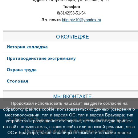
Телефон
8(8142)53-51-54
Эл. почта
ktip-ptz10@yandex.ru
О КОЛЛЕДЖЕ
История колледжа
Противодействие экстремизму
Охрана труда
Столовая
МЫ ВКОНТАКТЕ
Продолжая использовать наш сайт, вы даете согласие на
обработку файлов cookie, пользовательских данных (сведения о
местоположении; тип и версия ОС; тип и версия Браузера; тип
© ГАПОУ РК "Колледж технологии и предпринимательства"
устройства и разрешение его экрана; источник откуда пришел
на сайт пользователь; с какого сайта или по какой рекламе; язык
Политика обработки персональных данных
ОС и Браузера; какие страницы открывает и на какие кнопки