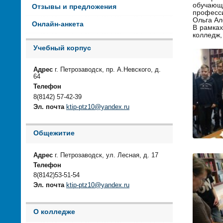
обучающ
Отзывы и предложения
професси
Ольга Ал
Онлайн-анкета
В рамках
колледж,
Учебный корпус
Адрес
г. Петрозаводск, пр. А.Невского, д.
64
Телефон
8(8142) 57-42-39
Эл. почта
ktip-ptz10@yandex.ru
Общежитие
Адрес
г. Петрозаводск, ул. Лесная, д. 17
Телефон
8(8142)53-51-54
Эл. почта
ktip-ptz10@yandex.ru
О колледже