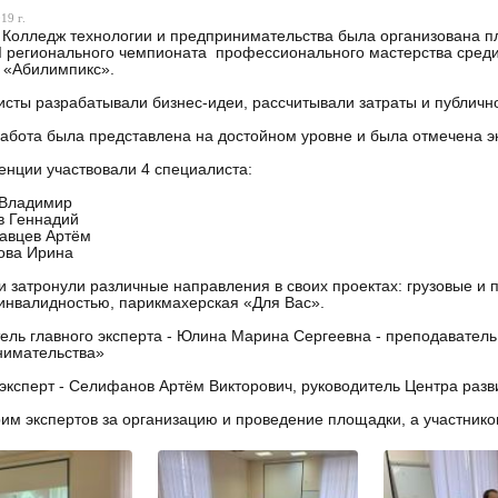
19 г.
Колледж технологии и предпринимательства была организована п
II регионального чемпионата профессионального мастерства сред
 «Абилимпикс».
сты разрабатывали бизнес-идеи, рассчитывали затраты и публичн
абота была представлена на достойном уровне и была отмечена э
енции участвовали 4 специалиста:
н Владимир
в Геннадий
лавцев Артём
лова Ирина
и затронули различные направления в своих проектах: грузовые и 
инвалидностью, парикмахерская «Для Вас».
ель главного эксперта - Юлина Марина Сергеевна - преподавател
нимательства»
эксперт - Селифанов Артём Викторович, руководитель Центра раз
им экспертов за организацию и проведение площадки, а участнико