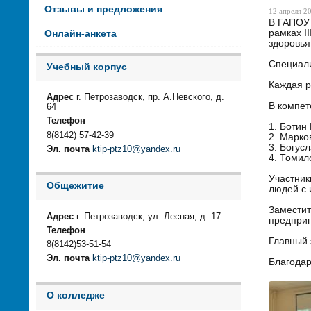
Отзывы и предложения
12 апреля 20
В ГАПОУ 
рамках I
Онлайн-анкета
здоровья
Специали
Учебный корпус
Каждая р
Адрес
г. Петрозаводск, пр. А.Невского, д.
В компет
64
Телефон
1. Боти
8(8142) 57-42-39
2. Марко
3. Богус
Эл. почта
ktip-ptz10@yandex.ru
4. Томи
Участник
Общежитие
людей с 
Заместит
Адрес
г. Петрозаводск, ул. Лесная, д. 17
предпри
Телефон
Главный 
8(8142)53-51-54
Эл. почта
ktip-ptz10@yandex.ru
Благодар
О колледже