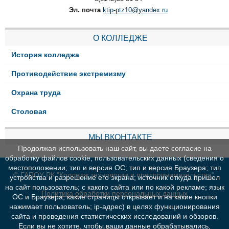
Эл. почта
ktip-ptz10@yandex.ru
О КОЛЛЕДЖЕ
История колледжа
Противодействие экстремизму
Охрана труда
Столовая
МЫ ВКОНТАКТЕ
Продолжая использовать наш сайт, вы даете согласие на
обработку файлов cookie, пользовательских данных (сведения о
местоположении; тип и версия ОС; тип и версия Браузера; тип
© ГАПОУ РК "Колледж технологии и предпринимательства"
устройства и разрешение его экрана; источник откуда пришел
на сайт пользователь; с какого сайта или по какой рекламе; язык
Политика обработки персональных данных
ОС и Браузера; какие страницы открывает и на какие кнопки
нажимает пользователь; ip-адрес) в целях функционирования
сайта и проведения статистических исследований и обзоров.
Если вы не хотите, чтобы ваши данные обрабатывались,