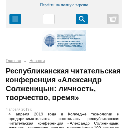
Перейти на полную версию
Корз
Главная
Новости
→
Республиканская читательская
конференция «Александр
Солженицын: личность,
творчество, время»
4 апреля 2019 г.
4 апреля 2019 года в Колледже технологии и
предпринимательства состоялась республиканская
читательская конференция «Александр Солженицын:
личность, творчество, время», посвящённая 100-летию со