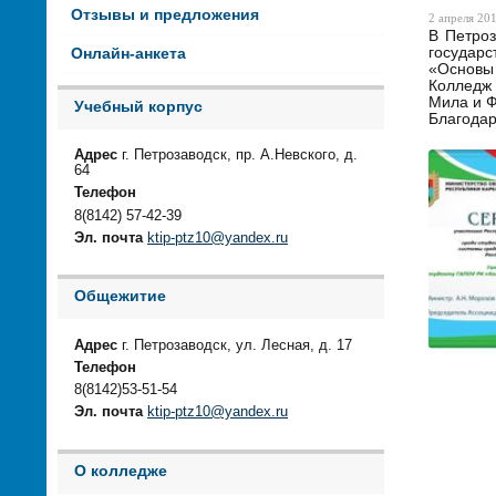
Отзывы и предложения
2 апреля 201
В Петроз
государ
Онлайн-анкета
«Основы
Колледж
Мила и Ф
Учебный корпус
Благодар
Адрес
г. Петрозаводск, пр. А.Невского, д.
64
Телефон
8(8142) 57-42-39
Эл. почта
ktip-ptz10@yandex.ru
Общежитие
Адрес
г. Петрозаводск, ул. Лесная, д. 17
Телефон
8(8142)53-51-54
Эл. почта
ktip-ptz10@yandex.ru
О колледже