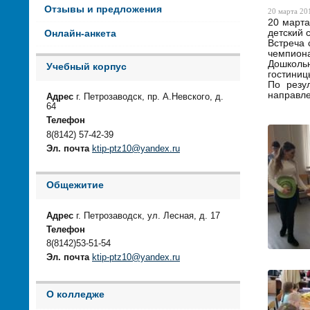
Отзывы и предложения
20 марта 201
20 март
детский 
Онлайн-анкета
Встреча 
чемпиона
Дошкольн
Учебный корпус
гостиниц
По резу
направле
Адрес
г. Петрозаводск, пр. А.Невского, д.
64
Телефон
8(8142) 57-42-39
Эл. почта
ktip-ptz10@yandex.ru
Общежитие
Адрес
г. Петрозаводск, ул. Лесная, д. 17
Телефон
8(8142)53-51-54
Эл. почта
ktip-ptz10@yandex.ru
О колледже