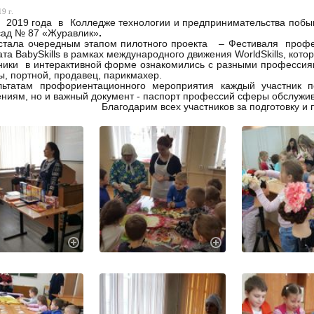
9 г.
а 2019 года в Колледже технологии и предпринимательства поб
сад № 87 «Журавлик»
.
стала очередным этапом
пилотного проекта – Фестиваля профе
та BabySkills в рамках международного движения WorldSkills, кото
ики в интерактивной форме ознакомились с разными профессиям
ы, портной, продавец, парикмахер.
льтатам профориентационного мероприятия каждый участник 
ниям, но и важный документ - паспорт профессий сферы обслужи
Благодарим всех участников за подготовку и