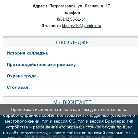
Адрес
г. Петрозаводск, ул. Лесная, д. 17
Телефон
8(8142)53-51-54
Эл. почта
ktip-ptz10@yandex.ru
О КОЛЛЕДЖЕ
История колледжа
Противодействие экстремизму
Охрана труда
Столовая
МЫ ВКОНТАКТЕ
Продолжая использовать наш сайт, вы даете согласие на
обработку файлов cookie, пользовательских данных (сведения о
местоположении; тип и версия ОС; тип и версия Браузера; тип
© ГАПОУ РК "Колледж технологии и предпринимательства"
устройства и разрешение его экрана; источник откуда пришел
на сайт пользователь; с какого сайта или по какой рекламе; язык
Политика обработки персональных данных