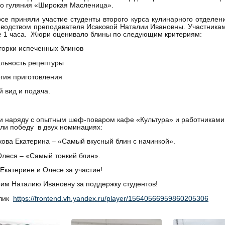
о гуляния «Широкая Масленица».
се приняли участие студенты второго курса кулинарного отделе
водством преподавателя Исаковой Наталии Ивановны. Участникам
е 1 часа. Жюри оценивало блины по следующим критериям:
 горки испеченных блинов
альность рецептуры
огия приготовления
й вид и подача.
и наряду с опытным шеф-поваром кафе «Культура» и работниками
ли победу в двух номинациях:
ова Екатерина – «Самый вкусный блин с начинкой».
леся – «Самый тонкий блин».
Екатерине и Олесе за участие!
им Наталию Ивановну за поддержку студентов!
лик
https://frontend.vh.yandex.ru/player/15640566959860205306