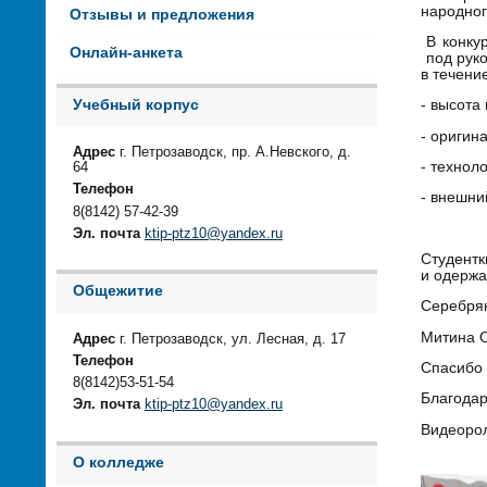
народног
Отзывы и предложения
В конкур
Онлайн-анкета
под руко
в течени
Учебный корпус
- высота
- оригин
Адрес
г. Петрозаводск, пр. А.Невского, д.
- технол
64
Телефон
- внешни
8(8142) 57-42-39
Эл. почта
ktip-ptz10@yandex.ru
Студентк
и одержа
Общежитие
Серебряк
Митина О
Адрес
г. Петрозаводск, ул. Лесная, д. 17
Телефон
Спасибо 
8(8142)53-51-54
Благодар
Эл. почта
ktip-ptz10@yandex.ru
Видеоро
О колледже