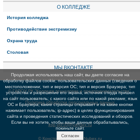
О КОЛЛЕДЖЕ
История колледжа
Противодействие экстремизму
Охрана труда
Столовая
МЫ ВКОНТАКТЕ
Продолжая использовать наш сайт, вы даете согласие на
обработку файлов cookie, пользовательских данных (сведения о
местоположении; тип и версия ОС; тип и версия Браузера; тип
© ГАПОУ РК "Колледж технологии и предпринимательства"
устройства и разрешение его экрана; источник откуда пришел
на сайт пользователь; с какого сайта или по какой рекламе; язык
Политика обработки персональных данных
ОС и Браузера; какие страницы открывает и на какие кнопки
нажимает пользователь; ip-адрес) в целях функционирования
сайта и проведения статистических исследований и обзоров.
Если вы не хотите, чтобы ваши данные обрабатывались,
ktip-ptz10@yandex.ru
покиньте сайт.
Согласен
© Конструктор сайтов
Nubex.ru