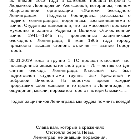
30 января 2019 года в колледже прошла встреча с
Людмилой Леонидовной Алексеевой, ветераном, членом
общественной организации «Жители блокадного
Ленинграда». Людмила Леонидовна рассказала о
подвиге ленинградцев, поделилась воспоминаниями о
войне. Студентам напомнили, что за массовый героизм и
мужество в защите Родины в Великой Отечественной
войне 1941—1945 гг., проявленные защитниками
блокадного Ленинграда, 8 мая 1965 года городу
присвоена высшая степень отличия — звание Город-
герой.
30.01.2019 года в группе 1 ТС прошел классный час,
посвященный знаменательной дате - 75 – летию со Дня
снятия блокады Ленинграда. Классный час был
подготовлен студентами группы Зык Кристиной и
Бобровой Виленой. На короткое время каждый
представил себя жившим в то время в Ленинграде, те
ощущения, мысли, пережитое горе от потери близких…..
Подвиг защитников Ленинграда мы будем помнить всегда!
Слава вам, которые в сражениях
Отстояли берега Невы.
Ленинград, не знавший поражения,