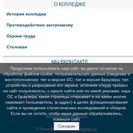
О КОЛЛЕДЖЕ
История колледжа
Противодействие экстремизму
Охрана труда
Столовая
МЫ ВКОНТАКТЕ
Продолжая использовать наш сайт, вы даете согласие на
обработку файлов cookie, пользовательских данных (сведения о
местоположении; тип и версия ОС; тип и версия Браузера; тип
© ГАПОУ РК "Колледж технологии и предпринимательства"
устройства и разрешение его экрана; источник откуда пришел
на сайт пользователь; с какого сайта или по какой рекламе; язык
Политика обработки персональных данных
ОС и Браузера; какие страницы открывает и на какие кнопки
нажимает пользователь; ip-адрес) в целях функционирования
сайта и проведения статистических исследований и обзоров.
Если вы не хотите, чтобы ваши данные обрабатывались,
ktip-ptz10@yandex.ru
покиньте сайт.
Согласен
© Конструктор сайтов
Nubex.ru