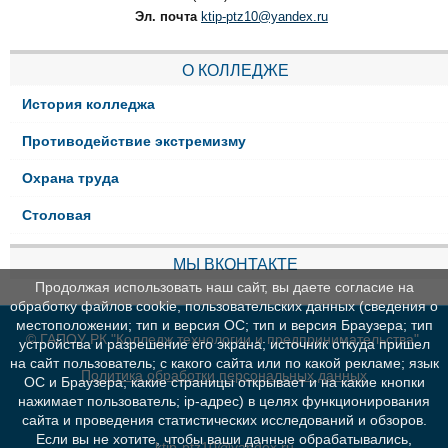
Эл. почта
ktip-ptz10@yandex.ru
О КОЛЛЕДЖЕ
История колледжа
Противодействие экстремизму
Охрана труда
Столовая
МЫ ВКОНТАКТЕ
Продолжая использовать наш сайт, вы даете согласие на
обработку файлов cookie, пользовательских данных (сведения о
местоположении; тип и версия ОС; тип и версия Браузера; тип
© ГАПОУ РК "Колледж технологии и предпринимательства"
устройства и разрешение его экрана; источник откуда пришел
на сайт пользователь; с какого сайта или по какой рекламе; язык
Политика обработки персональных данных
ОС и Браузера; какие страницы открывает и на какие кнопки
нажимает пользователь; ip-адрес) в целях функционирования
сайта и проведения статистических исследований и обзоров.
Если вы не хотите, чтобы ваши данные обрабатывались,
ktip-ptz10@yandex.ru