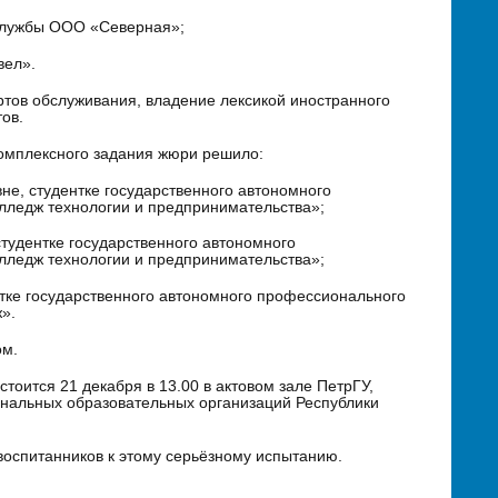
 службы ООО «Северная»;
вел».
тов обслуживания, владение лексикой иностранного
тов.
омплексного задания жюри решило:
не, студентке государственного автономного
лледж технологии и предпринимательства»;
студентке государственного автономного
лледж технологии и предпринимательства»;
нтке государственного автономного профессионального
».
ом.
оится 21 декабря в 13.00 в актовом зале ПетрГУ,
нальных образовательных организаций Республики
оспитанников к этому серьёзному испытанию.