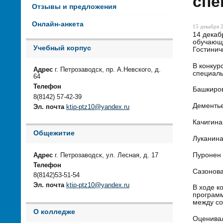
спе
Отзывы и предложения
Онлайн-анкета
15 декабря 2
14 декаб
обучающи
Учебный корпус
Гостинич
В конкур
Адрес
г. Петрозаводск, пр. А.Невского, д.
специаль
64
Телефон
Башкиров
8(8142) 57-42-39
Дементье
Эл. почта
ktip-ptz10@yandex.ru
Качигина
Общежитие
Луканина
Пуронен 
Адрес
г. Петрозаводск, ул. Лесная, д. 17
Телефон
Сазонова
8(8142)53-51-54
Эл. почта
ktip-ptz10@yandex.ru
В ходе к
программ
между со
О колледже
Оценивал