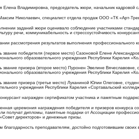
я Елена Владимировна, председатель жюри, начальник кадровой
Максим Николаевич, специалист отдела продаж ООО «ТК «Арт-Тре
лнении заданий жюри оценивало соблюдение участниками стандар
ультуру речи, коммуникабельность и стрессоустойчивость конкурсан
ании рассмотрения результатов выполнения профессионального к
ь звание победителя (первое место) Сазоновой Елене Александров
онального образовательного учреждения Республики Карелия «Ко
ь звание призера (второе место) Пуронен Эвелине Вячеславовне, 
онального образовательного учреждения Республики Карелия «Ко
ь звание призера (третье место) Луканиной Юлии Олеговне, студе
тельного учреждения Республики Карелия «Сортавальский колледж
онкурсант награжден сертификатом участника и памятным подарк
енная церемония награждения победителя и призеров конкурса сост
ли получат дипломы, памятные подарки от Ассоциации профессио
«Совет директоров» и денежные призы.
 благодарность преподавателям, достойно подготовившим своих в