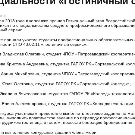
циальности «Гостиничный 
018 г.
ря 2018 года в колледже прошел Региональный этап Всероссийск
хся по специальностям среднего профессионального образования 
ный сервис.
се приняли участие студенты профессиональных образовательных
ности СПО 43.02.11 «Гостиничный сервис»:
 Владислав Олегович, студент ЧПОУ «Петрозаводский кооператив
ва Кристина Андреевна, студентка ГАПОУ РК «Сортавальский колл
 Арина Михайловна, студентка ЧПОУ «Петрозаводский кооператив
 Юлия Олеговна, студентка ГАПОУ РК «Сортавальский колледж»;
Эвелина Вячеславовна, студентка ГАПОУ РК «Колледж технологии
 Елена Александровна, студентка ГАПОУ РК «Колледж технологии 
онкурса участникам предстояло выполнить тестовое задание по м
ы, выполнить практическое задание по переводу профессионально
трудником гостиницы и гостем, провести операцию бронирования п
и выполнение конкурсных заданий члены жюри: