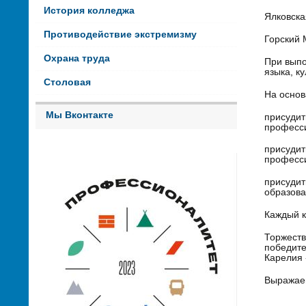
История колледжа
Ялковска
Противодействие экстремизму
Горский 
Охрана труда
При выпо
языка, к
Столовая
На основ
Мы Вконтакте
присудит
професси
присудит
професси
присудит
образова
Каждый к
Торжеств
победите
Карелия 
Выражаем