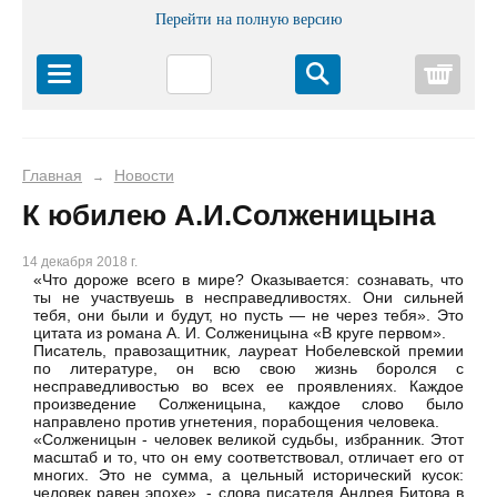
Перейти на полную версию
Корз
Главная
Новости
→
К юбилею А.И.Солженицына
14 декабря 2018 г.
«Что дороже всего в мире? Оказывается: сознавать, что
ты не участвуешь в несправедливостях. Они сильней
тебя, они были и будут, но пусть — не через тебя». Это
цитата из романа А. И. Солженицына «В круге первом».
Писатель, правозащитник, лауреат Нобелевской премии
по литературе, он всю свою жизнь боролся с
несправедливостью во всех ее проявлениях. Каждое
произведение Солженицына, каждое слово было
направлено против угнетения, порабощения человека.
«Солженицын - человек великой судьбы, избранник. Этот
масштаб и то, что он ему соответствовал, отличает его от
многих. Это не сумма, а цельный исторический кусок:
человек равен эпохе», - слова писателя Андрея Битова в