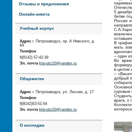
парикмах
Отзывы и предложения
Отечеств
5 декабр
Онлайн-анкета
битве п
России и
направле
Учебный корпус
С.А.Хар
вовлече
оставших
Адрес
г. Петрозаводск, пр. А.Невского, д.
В график
64
мать зов
Телефон
вдохновл
– один и
8(8142) 57-42-39
Во врем
Эл. почта
ktip-ptz10@yandex.ru
формируе
в целом 
– «Васил
добрый п
Общежитие
собирате
Основно
суровые 
Адрес
г. Петрозаводск, ул. Лесная, д. 17
Студенты
Телефон
врага, о
8(8142)53-51-54
Коллект
интересн
Эл. почта
ktip-ptz10@yandex.ru
О колледже