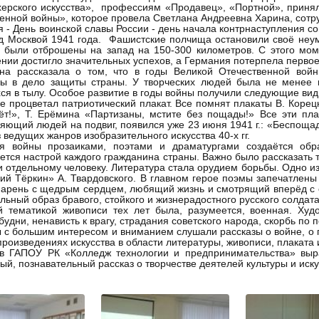
ерского искусства», профессиям «Продавец», «Портной», принял
енной войны», которое провела Светлана Андреевна Харина, сотр
я - День воинской славы России - день начала контрнаступления с
од Москвой 1941 года. Фашистские полчища остановили своё не
 были отброшены на запад на 150-300 километров. С этого мом
нии достигло значительных успехов, а Германия потерпела перво
ина рассказала о том, что в годы Великой Отечественной войн
ны в дело защиты страны. У творческих людей была не менее 
ся в тылу. Особое развитие в годы войны получили следующие виды
е процветал патриотический плакат. Все помнят плакаты В. Корец
ёт!», Т. Ерёмина «Партизаны, мстите без пощады!» Все эти пл
яющий людей на подвиг, появился уже 23 июня 1941 г.: «Беспощад
з ведущих жанров изобразительного искусства 40-х гг.
я войны прозаиками, поэтами и драматургами создаётся обр
тся настрой каждого гражданина страны. Важно было рассказать т
и отдельному человеку. Литература стала орудием борьбы. Одно 
ий Тёркин» А. Твардовского. В главном герое поэмы запечатлены 
арень с щедрым сердцем, любящий жизнь и смотрящий вперёд с 
льный образ бравого, стойкого и жизнерадостного русского солдата
й тематикой живописи тех лет была, разумеется, военная. Худ
будни, ненависть к врагу, страдания советского народа, скорбь по 
 с большим интересом и вниманием слушали рассказы о войне, о г
 произведениях искусства в области литературы, живописи, плаката 
ив ГАПОУ РК «Колледж технологии и предпринимательства» выр
ый, познавательный рассказ о творчестве деятелей культуры и иск
М.А.Баб