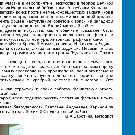
и участие в мероприятии «Искусство в период Великой
удник Национальной библиотеки Республики Карелия.
оветских войск против немецко-фашистских захватчиков в
умолимое продвижение под стенами священной столицы
ента общее наступление советских войск на западном
е крупное поражение во Второй мировой войне.
ы деятели искусства, как и обычные граждане, были
важная задача: поддерживать воевавших на фронте и
 искусства: литература, живопись, графика и кино.
кого «Воин Красной Армии, спаси!», И. Тоидзе «Родина-
акаты отвечали агитационным задачам. Первый плакат,
но разгромим и уничтожим врага» (Кукрыниксы). Плакат
аз воюющего народа и противостоящего ему врага,
о, с кем предстоит сражаться, что несёт фашизм народу
из самых прославленных произведений военного времени
все лучшие черты русского человека. Тёркин – простой
оптимизмом, он храбрый, но совершенно негордый. Это
.
ожники отражали в своих работах фашистскую угрозу,
погибшим.
ероических подвигах русских солдат на фронте и в тылу
и кино.
ажает благодарность Светлане Андреевне Хариной за
усства в годы Великой Отечественной войны.
отина, методист