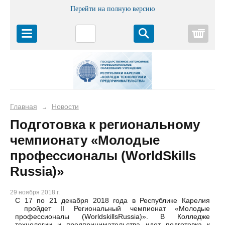
Перейти на полную версию
Корз
Главная
Новости
→
Подготовка к региональному
чемпионату «Молодые
профессионалы (WorldSkills
Russia)»
29 ноября 2018 г.
С 17 по 21 декабря 2018 года в Республике Карелия
пройдет II Региональный чемпионат «Молодые
профессионалы (WorldskillsRussia)». В Колледже
технологии и предпринимательства идет подготовка к