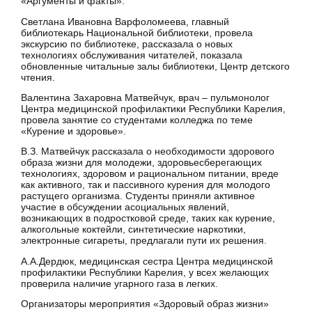
«Аргументы и факты».
Светлана Ивановна Варфоломеева, главный
библиотекарь Национальной библиотеки, провела
экскурсию по библиотеке, рассказала о новых
технологиях обслуживания читателей, показала
обновленные читальные залы библиотеки, Центр детского
чтения.
Валентина Захаровна Матвейчук, врач – пульмонолог
Центра медицинской профилактики Республики Карелия,
провела занятие со студентами колледжа по теме
«Курение и здоровье».
В.З. Матвейчук рассказала о необходимости здорового
образа жизни для молодежи, здоровьесберегающих
технологиях, здоровом и рациональном питании, вреде
как активного, так и пассивного курения для молодого
растущего организма. Студенты приняли активное
участие в обсуждении асоциальных явлений,
возникающих в подростковой среде, таких как курение,
алкогольные коктейли, синтетические наркотики,
электронные сигареты, предлагали пути их решения.
А.А.Дердюк, медицинская сестра Центра медицинской
профилактики Республики Карелия, у всех желающих
проверила наличие угарного газа в легких.
Организаторы мероприятия «Здоровый образ жизни»