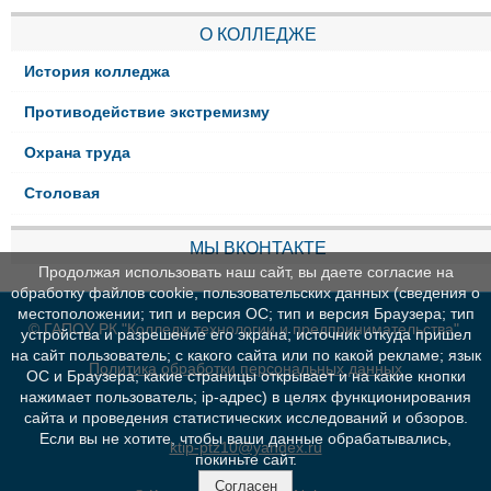
О КОЛЛЕДЖЕ
История колледжа
Противодействие экстремизму
Охрана труда
Столовая
МЫ ВКОНТАКТЕ
Продолжая использовать наш сайт, вы даете согласие на
обработку файлов cookie, пользовательских данных (сведения о
местоположении; тип и версия ОС; тип и версия Браузера; тип
© ГАПОУ РК "Колледж технологии и предпринимательства"
устройства и разрешение его экрана; источник откуда пришел
на сайт пользователь; с какого сайта или по какой рекламе; язык
Политика обработки персональных данных
ОС и Браузера; какие страницы открывает и на какие кнопки
нажимает пользователь; ip-адрес) в целях функционирования
сайта и проведения статистических исследований и обзоров.
Если вы не хотите, чтобы ваши данные обрабатывались,
ktip-ptz10@yandex.ru
покиньте сайт.
Согласен