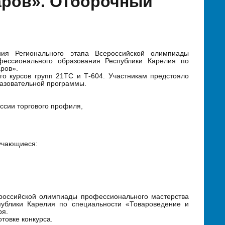
аров». Отборочный
я Регионального этапа Всероссийской олимпиады
фессионального образования Республики Карелия по
аров».
го курсов групп 21ТС и Т-604. Участникам предстояло
азовательной программы.
ссии торгового профиля,
бучающиеся:
ероссийской олимпиады профессионального мастерства
публики Карелия по специальности «Товароведение и
ря.
товке конкурса.