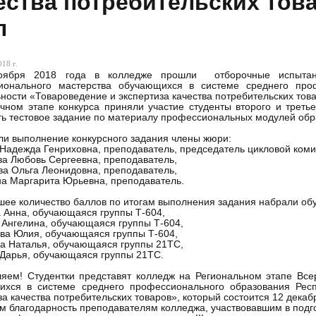
ества потребительских тов
п
18 г.
оября 2018 года в колледже прошли отборочные испытани
ионального мастерства обучающихся в системе среднего про
ности «Товароведение и экспертиза качества потребительских тов
чном этапе конкурса приняли участие студенты второго и третье
ь тестовое задание по материалу профессиональных модулей обр
и выполнение конкурсного задания члены жюри:
 Надежда Генриховна, преподаватель, председатель цикловой коми
ва Любовь Сергеевна, преподаватель,
ва Ольга Леонидовна, преподаватель,
на Маргарита Юрьевна, преподаватель.
ее количество баллов по итогам выполнения задания набрали о
 Анна, обучающаяся группы Т-604,
 Ангелина, обучающаяся группы Т-604,
ва Юлия, обучающаяся группы Т-604,
а Наталья, обучающаяся группы 21ТС,
Дарья, обучающаяся группы 21ТС.
ляем! Студентки представят колледж на Региональном этапе Вс
ихся в системе среднего профессионального образования Рес
за качества потребительских товаров», который состоится 12 декаб
 благодарность преподавателям колледжа, участвовавшим в подго