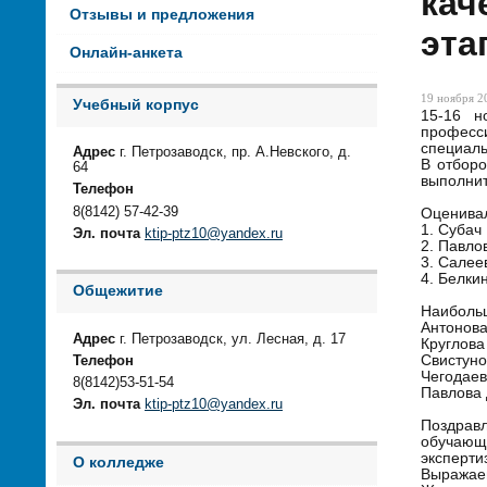
кач
Отзывы и предложения
эта
Онлайн-анкета
19 ноября 20
Учебный корпус
15-16 н
професс
специаль
Адрес
г. Петрозаводск, пр. А.Невского, д.
В отборо
64
выполнит
Телефон
8(8142) 57-42-39
Оценивал
1. Субач
Эл. почта
ktip-ptz10@yandex.ru
2. Павло
3. Салее
4. Белки
Общежитие
Наибольш
Антонова
Адрес
г. Петрозаводск, ул. Лесная, д. 17
Круглова
Свистуно
Телефон
Чегодаев
8(8142)53-51-54
Павлова 
Эл. почта
ktip-ptz10@yandex.ru
Поздрав
обучающ
эксперти
О колледже
Выражаем