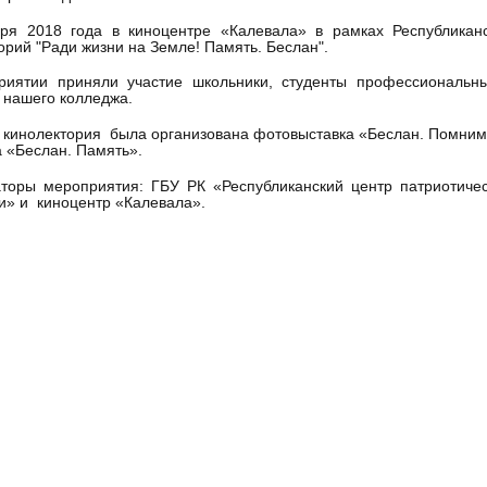
бря 2018 года в киноцентре «Калевала» в рамках Республика
орий "Ради жизни на Земле! Память. Беслан".
риятии приняли участие школьники, студенты профессиональны
 нашего колледжа.
 кинолектория была организована фотовыставка «Беслан. Помним
 «Беслан. Память».
аторы мероприятия: ГБУ РК «Республиканский центр патриотиче
» и киноцентр «Калевала».