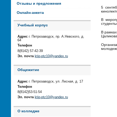
Отзывы и предложения
5 сентя
кинолект
Онлайн-анкета
В мероп
студенты
Учебный корпус
В рамках
Цаликова
Адрес
г. Петрозаводск, пр. А.Невского, д.
64
Организ
Телефон
молодежи
8(8142) 57-42-39
Эл. почта
ktip-ptz10@yandex.ru
Общежитие
Адрес
г. Петрозаводск, ул. Лесная, д. 17
Телефон
8(8142)53-51-54
Эл. почта
ktip-ptz10@yandex.ru
О колледже