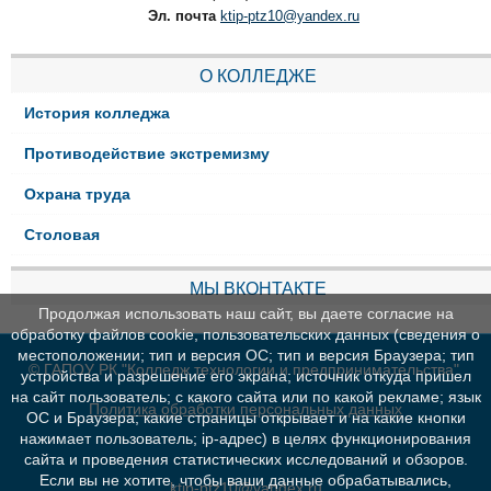
Эл. почта
ktip-ptz10@yandex.ru
О КОЛЛЕДЖЕ
История колледжа
Противодействие экстремизму
Охрана труда
Столовая
МЫ ВКОНТАКТЕ
Продолжая использовать наш сайт, вы даете согласие на
обработку файлов cookie, пользовательских данных (сведения о
местоположении; тип и версия ОС; тип и версия Браузера; тип
© ГАПОУ РК "Колледж технологии и предпринимательства"
устройства и разрешение его экрана; источник откуда пришел
на сайт пользователь; с какого сайта или по какой рекламе; язык
Политика обработки персональных данных
ОС и Браузера; какие страницы открывает и на какие кнопки
нажимает пользователь; ip-адрес) в целях функционирования
сайта и проведения статистических исследований и обзоров.
Если вы не хотите, чтобы ваши данные обрабатывались,
ktip-ptz10@yandex.ru