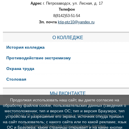
Адрес
г. Петрозаводск, ул. Лесная, д. 17
Телефон
8(8142)53-51-54
Эл. почта
ktip-ptz10@yandex.ru
О КОЛЛЕДЖЕ
История колледжа
Противодействие экстремизму
Охрана труда
Столовая
МЫ ВКОНТАКТЕ
Продолжая использовать наш сайт, вы даете согласие на
обработку файлов cookie, пользовательских данных (сведения о
местоположении; тип и версия ОС; тип и версия Браузера; тип
© ГАПОУ РК "Колледж технологии и предпринимательства"
устройства и разрешение его экрана; источник откуда пришел
на сайт пользователь; с какого сайта или по какой рекламе; язык
Политика обработки персональных данных
ОС и Браузера; какие страницы открывает и на какие кнопки