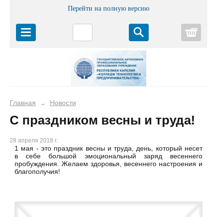
Перейти на полную версию
Корз
Главная
Новости
→
С праздником весны и труда!
28 апреля 2018 г.
1 мая - это праздник весны и труда, день, который несет
в себе большой эмоциональный заряд весеннего
пробуждения. Желаем здоровья, весеннего настроения и
благополучия!