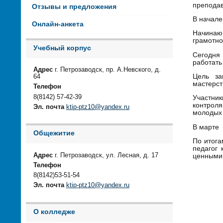
преподав
Отзывы и предложения
В начале
Онлайн-анкета
Начинаю
грамотно
Учебный корпус
Сегодня
работать
Адрес
г. Петрозаводск, пр. А.Невского, д.
Цель за
64
мастерст
Телефон
8(8142) 57-42-39
Участни
контрол
Эл. почта
ktip-ptz10@yandex.ru
молодых 
В марте 
Общежитие
По итога
педагог
Адрес
г. Петрозаводск, ул. Лесная, д. 17
ценными
Телефон
8(8142)53-51-54
Эл. почта
ktip-ptz10@yandex.ru
О колледже