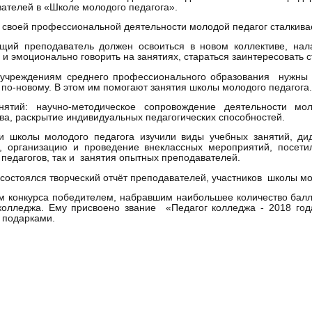
ателей в «Школе молодого педагога».
 своей профессиональной деятельности молодой педагог сталкива
щий преподаватель должен освоиться в новом коллективе, на
 и эмоционально говорить на занятиях, стараться заинтересовать 
 учреждениям среднего профессионального образования нужны м
 по-новому. В этом им помогают занятия школы молодого педагога.
нятий: научно-методическое сопровождение деятельности мо
ва, раскрытие индивидуальных педагогических способностей.
ки школы молодого педагога изучили виды учебных занятий, ди
я, организацию и проведение внеклассных мероприятий, посет
педагогов, так и занятия опытных преподавателей.
состоялся творческий отчёт преподавателей, участников школы мол
м конкурса победителем, набравшим наибольшее количество бал
 колледжа. Ему присвоено звание «Педагог колледжа - 2018 го
 подарками.