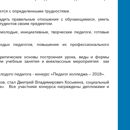
ется с определенными трудностями.
ладить правильные отношения с обучающимися, уметь
студентов своим предметом.
олодые, инициативные, творческие педагоги, готовые
лодых педагогов, повышение их профессионального
дактические основы построения урока, виды и формы
или учебные занятия и внеклассные мероприятия как
одого педагога - конкурс «Педагог колледжа – 2018».
лов, стал Дмитрий Владимирович Косьмина, социальный
да». Все участники конкурса награждены дипломами и