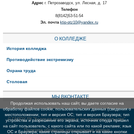
Адрес
г. Петрозаводск, ул. Лесная, д. 17
Телефон
8(8142)53-51-54
Эл. почта
ktip-ptz10@yandex.ru
О КОЛЛЕДЖЕ
История колледжа
Противодействие экстремизму
Охрана труда
Столовая
МЫ ВКОНТАКТЕ
Продолжая использовать наш сайт, вы даете согласие на
обработку файлов cookie, пользовательских данных (сведения о
местоположении; тип и версия ОС; тип и версия Браузера; тип
© ГАПОУ РК "Колледж технологии и предпринимательства"
устройства и разрешение его экрана; источник откуда пришел
на сайт пользователь; с какого сайта или по какой рекламе; язык
Политика обработки персональных данных
ОС и Браузера; какие страницы открывает и на какие кнопки