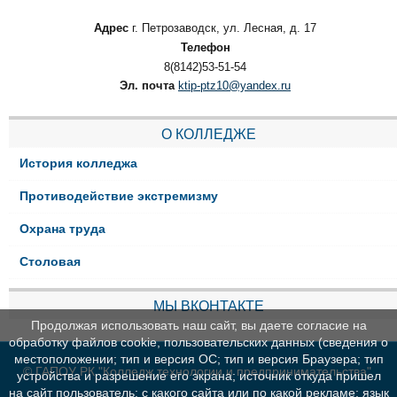
Адрес
г. Петрозаводск, ул. Лесная, д. 17
Телефон
8(8142)53-51-54
Эл. почта
ktip-ptz10@yandex.ru
О КОЛЛЕДЖЕ
История колледжа
Противодействие экстремизму
Охрана труда
Столовая
МЫ ВКОНТАКТЕ
Продолжая использовать наш сайт, вы даете согласие на
обработку файлов cookie, пользовательских данных (сведения о
местоположении; тип и версия ОС; тип и версия Браузера; тип
© ГАПОУ РК "Колледж технологии и предпринимательства"
устройства и разрешение его экрана; источник откуда пришел
на сайт пользователь; с какого сайта или по какой рекламе; язык