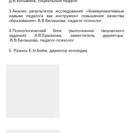
Д.В.Косьмина, социальный педагог
3.Анализ результатов исследования «Коммуникативные
навыки педагога как инструмент повышения качества
образования» В.В.Белашова, педагог-психолог
4.Психологический блок (выполнение творческого
задания) А.В.Ермакова, заместитель директора,
В.В.Белашова, педагог-психолог
5. Разное Е.Н.Бейм, директор колледжа