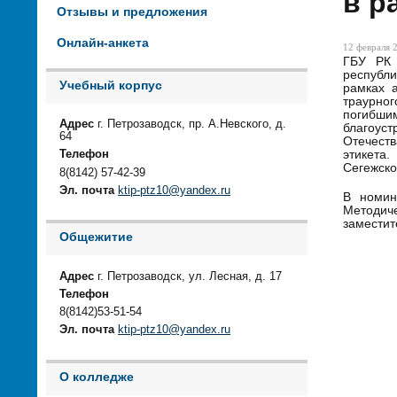
в р
Отзывы и предложения
Онлайн-анкета
12 февраля 2
ГБУ РК 
республ
Учебный корпус
рамках 
траурно
погибши
Адрес
г. Петрозаводск, пр. А.Невского, д.
благоуст
64
Отечеств
этикета.
Телефон
Сегежско
8(8142) 57-42-39
Эл. почта
ktip-ptz10@yandex.ru
В номин
Методиче
заместит
Общежитие
Адрес
г. Петрозаводск, ул. Лесная, д. 17
Телефон
8(8142)53-51-54
Эл. почта
ktip-ptz10@yandex.ru
О колледже