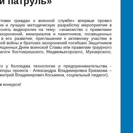
й патруль»
отовки граждан к военной службе» впервые провел
ик и лучшую методическую разработку мероприятия в
снять видеоролик на тему: «знакомство с правилами
захоронений, мемориалов и памятников, посвященных
в его развитие; приглашение к активному участию в
нной войны и братских захоронений погибших Защитников
вященных Дням воинской Славы или правилам траурного
гоги Костомукшского, Медвежьегорского, Муезерского,
о у Колледжа технологии и предпринимательства -
Авторы проекта - Александра Владимировна Ермакова –
Дмитрий Владимирович Косьмина, социальный педагог).
в конкурсе!