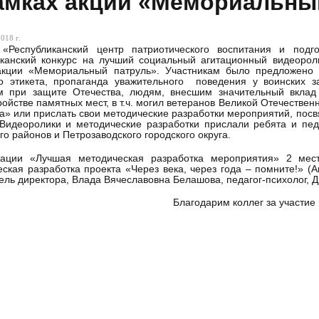
амках акции «Мемориальны
018 г.
«Республиканский центр патриотического воспитания и подг
иканский конкурс на лучший социальный агитационный видеорол
акции «Мемориальный патруль». Участникам было предложено 
го этикета, пропаганда уважительного поведения у воинских 
м при защите Отечества, людям, внесшим значительный вклад 
ройстве памятных мест, в т.ч. могил ветеранов Великой Отечестве
а» или прислать свои методические разработки мероприятий, пос
 Видеоролики и методические разработки прислали ребята и педа
го районов и Петрозаводского городского округа.
ации «Лучшая методическая разработка мероприятия» 2 мест
ская разработка проекта «Через века, через года – помните!» (
ель директора, Влада Вячеславовна Белашова, педагог-психолог, 
Благодарим коллег за участие 