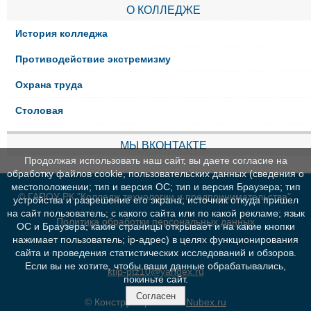
О КОЛЛЕДЖЕ
История колледжа
Противодействие экстремизму
Охрана труда
Столовая
МЫ ВКОНТАКТЕ
Продолжая использовать наш сайт, вы даете согласие на
обработку файлов cookie, пользовательских данных (сведения о
местоположении; тип и версия ОС; тип и версия Браузера; тип
© ГАПОУ РК "Колледж технологии и предпринимательства"
устройства и разрешение его экрана; источник откуда пришел
на сайт пользователь; с какого сайта или по какой рекламе; язык
Политика обработки персональных данных
ОС и Браузера; какие страницы открывает и на какие кнопки
нажимает пользователь; ip-адрес) в целях функционирования
сайта и проведения статистических исследований и обзоров.
Если вы не хотите, чтобы ваши данные обрабатывались,
ktip-ptz10@yandex.ru
покиньте сайт.
Согласен
© Конструктор сайтов
Nubex.ru