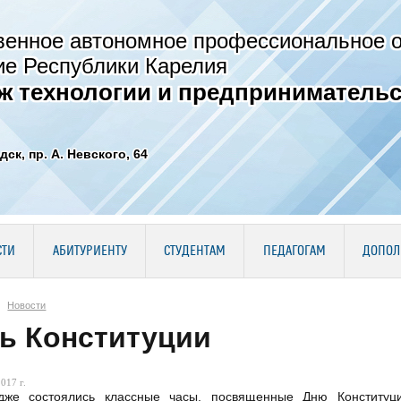
венное автономное профессиональное 
ие Республики Карелия
ж технологии и предпринимательс
дск, пр. А. Невского, 64
СТИ
АБИТУРИЕНТУ
СТУДЕНТАМ
ПЕДАГОГАМ
ДОПОЛ
Новости
ь Конституции
017 г.
дже состоялись классные часы, посвященные Дню Конститу