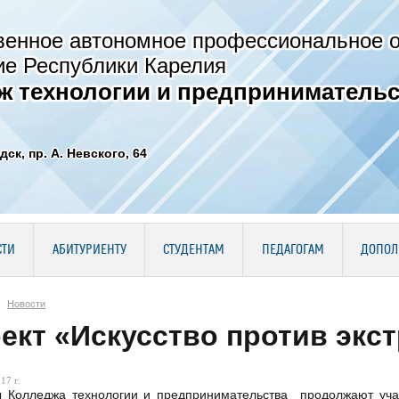
венное автономное профессиональное 
ие Республики Карелия
ж технологии и предпринимательс
дск, пр. А. Невского, 64
СТИ
АБИТУРИЕНТУ
СТУДЕНТАМ
ПЕДАГОГАМ
ДОПОЛ
Новости
ект «Искусство против экс
17 г.
ы Колледжа технологии и предпринимательства продолжают учас