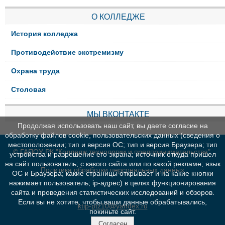
О КОЛЛЕДЖЕ
История колледжа
Противодействие экстремизму
Охрана труда
Столовая
МЫ ВКОНТАКТЕ
Продолжая использовать наш сайт, вы даете согласие на
обработку файлов cookie, пользовательских данных (сведения о
местоположении; тип и версия ОС; тип и версия Браузера; тип
© ГАПОУ РК "Колледж технологии и предпринимательства"
устройства и разрешение его экрана; источник откуда пришел
на сайт пользователь; с какого сайта или по какой рекламе; язык
Политика обработки персональных данных
ОС и Браузера; какие страницы открывает и на какие кнопки
нажимает пользователь; ip-адрес) в целях функционирования
сайта и проведения статистических исследований и обзоров.
Если вы не хотите, чтобы ваши данные обрабатывались,
ktip-ptz10@yandex.ru
покиньте сайт.
Согласен