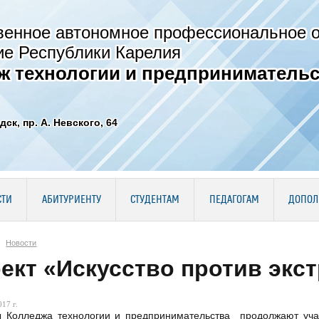
венное автономное профессиональное 
ие Республики Карелия
ж технологии и предпринимательс
дск, пр. А. Невского, 64
СТИ
АБИТУРИЕНТУ
СТУДЕНТАМ
ПЕДАГОГАМ
ДОПОЛ
Новости
ект «Искусство против экс
17 г.
ы Колледжа технологии и предпринимательства продолжают учас