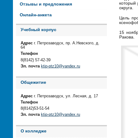
который
Отзывы и предложения
округа.
Онлайн-анкета
Цель пр
ксенофо
Учебный корпус
15 нояб
Ракова.
Адрес
г. Петрозаводск, пр. А.Невского, д.
64
Телефон
8(8142) 57-42-39
Эл. почта
ktip-ptz10@yandex.ru
Общежитие
Адрес
г. Петрозаводск, ул. Лесная, д. 17
Телефон
8(8142)53-51-54
Эл. почта
ktip-ptz10@yandex.ru
О колледже