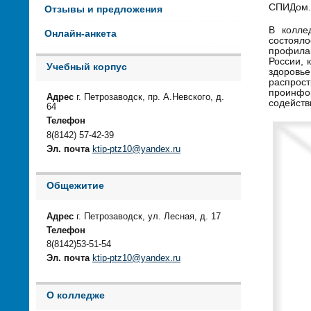
СПИДом.
Отзывы и предложения
В колле
Онлайн-анкета
состоял
профила
России, 
Учебный корпус
здоровь
распрос
проинфор
Адрес
г. Петрозаводск, пр. А.Невского, д.
содейств
64
Телефон
8(8142) 57-42-39
Эл. почта
ktip-ptz10@yandex.ru
Общежитие
Адрес
г. Петрозаводск, ул. Лесная, д. 17
Телефон
8(8142)53-51-54
Эл. почта
ktip-ptz10@yandex.ru
О колледже