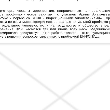
дже организованы мероприятия, направленные на профилакти
ось профилактическое занятие с участием Арины Анатольев
ктике и борьбе со СПИД и инфекционными заболеваниями». Ари
как и во всем мире, продолжает оставаться актуальной проблема
е отдельного человека, но и на государство и общество в це
транения ВИЧ, касаются так или иначе всех нас». Медицински
мировала присутствующих о работе телефонных консультационны
ие в решении вопросов, связанных с проблемой ВИЧ/СПИДа.