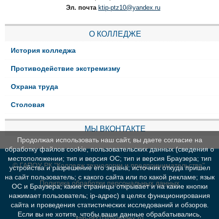
Эл. почта
ktip-ptz10@yandex.ru
О КОЛЛЕДЖЕ
История колледжа
Противодействие экстремизму
Охрана труда
Столовая
МЫ ВКОНТАКТЕ
Продолжая использовать наш сайт, вы даете согласие на
обработку файлов cookie, пользовательских данных (сведения о
местоположении; тип и версия ОС; тип и версия Браузера; тип
© ГАПОУ РК "Колледж технологии и предпринимательства"
устройства и разрешение его экрана; источник откуда пришел
на сайт пользователь; с какого сайта или по какой рекламе; язык
Политика обработки персональных данных
ОС и Браузера; какие страницы открывает и на какие кнопки
нажимает пользователь; ip-адрес) в целях функционирования
сайта и проведения статистических исследований и обзоров.
Если вы не хотите, чтобы ваши данные обрабатывались,
ktip-ptz10@yandex.ru