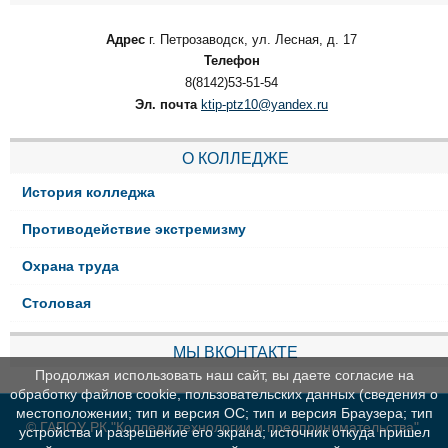
Адрес
г. Петрозаводск, ул. Лесная, д. 17
Телефон
8(8142)53-51-54
Эл. почта
ktip-ptz10@yandex.ru
О КОЛЛЕДЖЕ
История колледжа
Противодействие экстремизму
Охрана труда
Столовая
МЫ ВКОНТАКТЕ
Продолжая использовать наш сайт, вы даете согласие на
обработку файлов cookie, пользовательских данных (сведения о
местоположении; тип и версия ОС; тип и версия Браузера; тип
© ГАПОУ РК "Колледж технологии и предпринимательства"
устройства и разрешение его экрана; источник откуда пришел