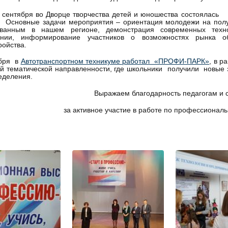
сентября во Дворце творчества детей и юношества состоялась 
Основные задачи мероприятия – ориентация молодежи на полу
ованным в нашем регионе, демонстрация современных тех
ании, информирование участников о возможностях рынка об
ройства.
ября в
Автотранспортном техникуме работал «ПРОФИ-ПАРК»
, в р
й тематической направленности, где школьники получили новые
еделения.
Выражаем благодарность педагогам и 
за активное участие в работе по профессионал