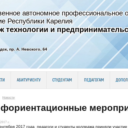
венное автономное профессиональное 
ие Республики Карелия
ж технологии и предпринимательс
дск, пр. А. Невского, 64
СТИ
АБИТУРИЕНТУ
СТУДЕНТАМ
ПЕДАГОГАМ
ДОПОЛ
Новости
фориентационные меропр
2017 г.
сентября 2017 года педагоги и студенты колледжа приняли участ