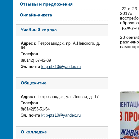
Отзывы и предложения
22 и 23 
2017». 
Онлайн-анкета
востреб
образов
трудоуст
Учебный корпус
23 сент
различно
Адрес
г. Петрозаводск, пр. А.Невского, д.
самоопр
64
Телефон
8(8142) 57-42-39
Эл. почта
ktip-ptz10@yandex.ru
Общежитие
Адрес
г. Петрозаводск, ул. Лесная, д. 17
Телефон
8(8142)53-51-54
Эл. почта
ktip-ptz10@yandex.ru
О колледже