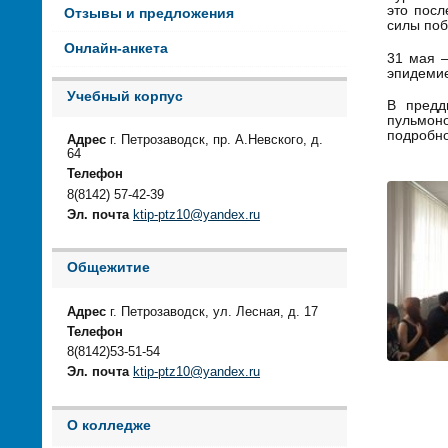
это посл
Отзывы и предложения
силы поб
Онлайн-анкета
31 мая –
эпидемие
Учебный корпус
В предд
пульмоно
подробно
Адрес
г. Петрозаводск, пр. А.Невского, д.
64
Телефон
8(8142) 57-42-39
Эл. почта
ktip-ptz10@yandex.ru
Общежитие
Адрес
г. Петрозаводск, ул. Лесная, д. 17
Телефон
8(8142)53-51-54
Эл. почта
ktip-ptz10@yandex.ru
О колледже