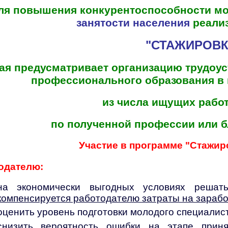
ля повышения конкурентоспособности мо
занятости населения
реали
"СТАЖИРОВК
ая предусматривает организацию трудоу
профессионального образования в в
из числа ищущих рабо
по полученной профессии или б
Участие в программе "Стажир
одателю:
на экономически выгодных условиях решать
компенсируется работодателю затраты на зарабо
оценить уровень подготовки молодого специалис
снизить вероятность ошибки на этапе прин