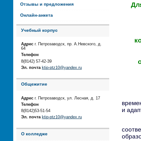
Дл
Отзывы и предложения
Онлайн-анкета
Учебный корпус
к
Адрес
г. Петрозаводск, пр. А.Невского, д.
64
Телефон
8(8142) 57-42-39
Эл. почта
ktip-ptz10@yandex.ru
Общежитие
Адрес
г. Петрозаводск, ул. Лесная, д. 17
време
Телефон
и адап
8(8142)53-51-54
Эл. почта
ktip-ptz10@yandex.ru
соотв
О колледже
образо