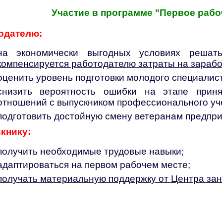
Участие в программе "Первое рабо
одателю:
на экономически выгодных условиях решать
компенсируется работодателю затраты на зарабо
оценить уровень подготовки молодого специалис
снизить вероятность ошибки на этапе прин
отношений с выпускником профессионального уч
подготовить достойную смену ветеранам предпри
книку:
получить необходимые трудовые навыки;
адаптироваться на первом рабочем месте;
получать материальную поддержку от Центра зан