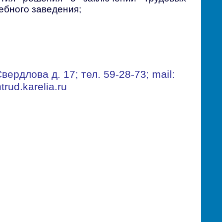
ебного заведения;
 Свердлова
д
. 17;
тел
. 59-28-73; mail:
trud.karelia.ru