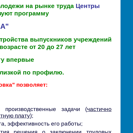
лодежи на рынке труда
Центры
зуют программу
А"
стройства выпускников учреждений
озрасте от 20 до 27
лет
ту впервые
лизкой по профилю.
овка" позволяет:
 производственные задачи (
частично
тную плату
);
та, эффективность его работы;
ятия решения о заключении трудовых