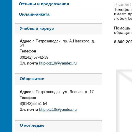
Отзывы и предложения
15 мая 2017 
Телефон 
имеет п
Онлайн-анкета
любой бе
Помощь 
Учебный корпус
обращаяс
Адрес
г. Петрозаводск, пр. А.Невского, д.
8 800 20
64
Телефон
8(8142) 57-42-39
Эл. почта
ktip-ptz10@yandex.ru
Общежитие
Адрес
г. Петрозаводск, ул. Лесная, д. 17
Телефон
8(8142)53-51-54
Эл. почта
ktip-ptz10@yandex.ru
О колледже