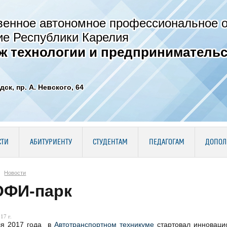
венное автономное профессиональное 
ие Республики Карелия
ж технологии и предпринимательс
дск, пр. А. Невского, 64
СТИ
АБИТУРИЕНТУ
СТУДЕНТАМ
ПЕДАГОГАМ
ДОПОЛ
Новости
ФИ-парк
17 г.
ля 2017 года в
Автотранспортном техникуме
стартовал инновац