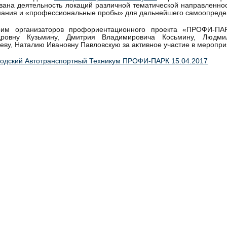
вана деятельность локаций различной тематической направленнос
нания и «профессиональные пробы» для дальнейшего самоопреде
рим организаторов профориентационного проекта «ПРОФИ-ПАР
дровну Кузьмину, Дмитрия Владимировича Косьмину, Людми
еву, Наталию Ивановну Павловскую за активное участие в меропри
одский Автотранспортный Техникум ПРОФИ-ПАРК 15.04.2017