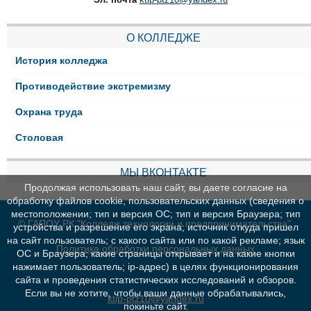
О КОЛЛЕДЖЕ
История колледжа
Противодействие экстремизму
Охрана труда
Столовая
МЫ ВКОНТАКТЕ
Продолжая использовать наш сайт, вы даете согласие на
обработку файлов cookie, пользовательских данных (сведения о
местоположении; тип и версия ОС; тип и версия Браузера; тип
© ГАПОУ РК "Колледж технологии и предпринимательства"
устройства и разрешение его экрана; источник откуда пришел
на сайт пользователь; с какого сайта или по какой рекламе; язык
Политика обработки персональных данных
ОС и Браузера; какие страницы открывает и на какие кнопки
нажимает пользователь; ip-адрес) в целях функционирования
сайта и проведения статистических исследований и обзоров.
Если вы не хотите, чтобы ваши данные обрабатывались,
ktip-ptz10@yandex.ru
покиньте сайт.