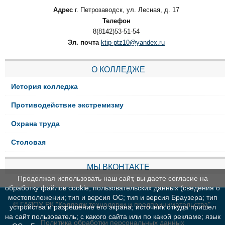
Адрес
г. Петрозаводск, ул. Лесная, д. 17
Телефон
8(8142)53-51-54
Эл. почта
ktip-ptz10@yandex.ru
О КОЛЛЕДЖЕ
История колледжа
Противодействие экстремизму
Охрана труда
Столовая
МЫ ВКОНТАКТЕ
Продолжая использовать наш сайт, вы даете согласие на
обработку файлов cookie, пользовательских данных (сведения о
местоположении; тип и версия ОС; тип и версия Браузера; тип
© ГАПОУ РК "Колледж технологии и предпринимательства"
устройства и разрешение его экрана; источник откуда пришел
на сайт пользователь; с какого сайта или по какой рекламе; язык
Политика обработки персональных данных