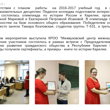
16 г.
етствии с планом работы на 2016-2017 учебный год в к
зовательных дисциплин. Педагоги колледжа подготовили интересн
 состоялась олимпиада по истории России и Карелии, орга
ной Марковой и Екатериной Петровной Исаковой. В олимпиаде п
ьностям на базе основного общего образования. Победителем о
есто заняла Тамара Козловская, студентка группы Т-531, а тр
ом мероприятия выступила КРОО "Межвузовский центр межнаци
ение участников состоялось в рамках встречи с Председателе
вию развитию гражданского общества в Республике Карелия 
ы получили сертификаты, а призеры - книги по истории Карелии.