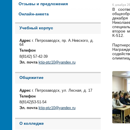
Отзывы и предложения
6 декабря 20
В соотв
общеобра
Онлайн-анкета
декабря
Николаев
специал
Учебный корпус
второе м
К-512.
Адрес
г. Петрозаводск, пр. А.Невского, д.
64
Партнер
Награжд
Телефон
содейст
8(8142) 57-42-39
олимпиад
Эл. почта
ktip-ptz10@yandex.ru
Общежитие
Адрес
г. Петрозаводск, ул. Лесная, д. 17
Телефон
8(8142)53-51-54
Эл. почта
ktip-ptz10@yandex.ru
О колледже