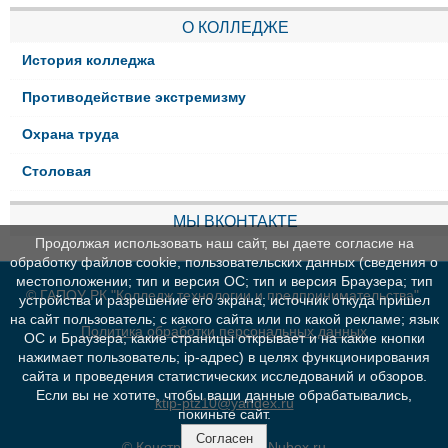
О КОЛЛЕДЖЕ
История колледжа
Противодействие экстремизму
Охрана труда
Столовая
МЫ ВКОНТАКТЕ
Продолжая использовать наш сайт, вы даете согласие на
обработку файлов cookie, пользовательских данных (сведения о
местоположении; тип и версия ОС; тип и версия Браузера; тип
© ГАПОУ РК "Колледж технологии и предпринимательства"
устройства и разрешение его экрана; источник откуда пришел
на сайт пользователь; с какого сайта или по какой рекламе; язык
Политика обработки персональных данных
ОС и Браузера; какие страницы открывает и на какие кнопки
нажимает пользователь; ip-адрес) в целях функционирования
сайта и проведения статистических исследований и обзоров.
Если вы не хотите, чтобы ваши данные обрабатывались,
ktip-ptz10@yandex.ru
покиньте сайт.
Согласен
© Конструктор сайтов
Nubex.ru