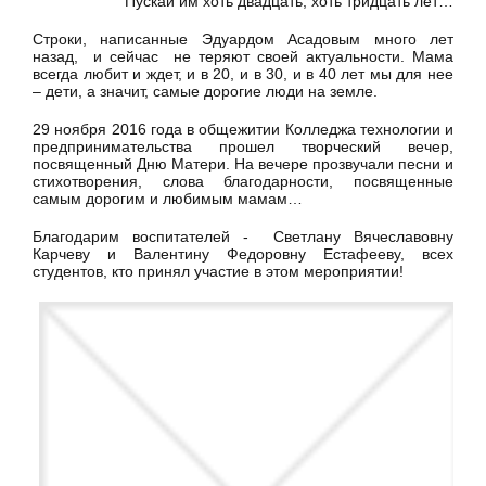
Пускай им хоть двадцать, хоть тридцать лет…
Строки, написанные Эдуардом Асадовым много лет
назад, и сейчас не теряют своей актуальности. Мама
всегда любит и ждет, и в 20, и в 30, и в 40 лет мы для нее
– дети, а значит, самые дорогие люди на земле.
29 ноября 2016 года в общежитии Колледжа технологии и
предпринимательства прошел творческий вечер,
посвященный Дню Матери. На вечере прозвучали песни и
стихотворения, слова благодарности, посвященные
самым дорогим и любимым мамам…
Благодарим воспитателей - Светлану Вячеславовну
Карчеву и Валентину Федоровну Естафееву, всех
студентов, кто принял участие в этом мероприятии!